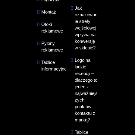
Jak
Montaż
oznakowan
ie strefy
Otoki
wejściowej
reklamowe
wpływa na
konwersję
Pylony
w sklepie?
reklamowe
Logo na
Tablice
ladzie
informacyjne
recepcji –
dlaczego to
jeden z
najważniejs
zych
punktów
kontaktu z
marką?
Tablice