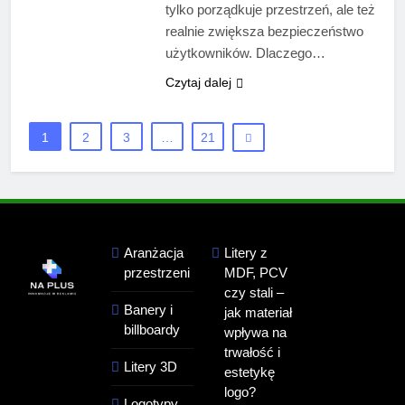
tylko porządkuje przestrzeń, ale też
realnie zwiększa bezpieczeństwo
użytkowników. Dlaczego…
Czytaj dalej
1
2
3
…
21
Aranżacja
Litery z
przestrzeni
MDF, PCV
czy stali –
Banery i
jak materiał
billboardy
wpływa na
trwałość i
Litery 3D
estetykę
logo?
Logotypy