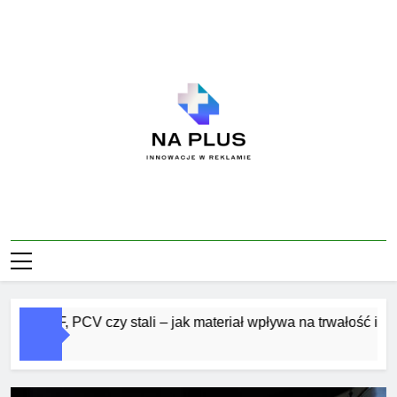
Skip
to
content
Na Plus
Innowacje W Reklamie
 MDF, PCV czy stali – jak materiał wpływa na trwałość i estetyk