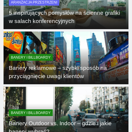
ARANŻACJA PRZESTRZENI
5 inspirujących pomysłów na ścienne grafiki
w salach konferencyjnych
BANERY I BILLBOARDY
Banery reklamowe – szybki sposób na
przyciągnięcie uwagi klientów
BANERY I BILLBOARDY
Banery Outdoor vs. Indoor – gdzie i jakie
banery wybrać?